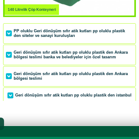
140 Litrelik Çöp Konteyneri
PP oluklu Geri dönüşüm sıfır atik kutları pp oluklu plastik
den siteler ve sanayi kuruluşları
Geri dönüşüm sıfır atik kutları pp oluklu plastik den Ankara
bölgesi teslimi banka ve belediyeler için özel tasarım
Geri dönüşüm sıfır atik kutları pp oluklu plastik den Ankara
bölgesi teslimi
Geri dönüşüm sıfır atik kutları pp oluklu plastik den istanbul
SIFIT ATIK PP KONTEYNERLERİ BANKA VE HASTANELER
İÇİN HER RENK VE ÖLÇÜDE
PP OLUKLU GERİ DÖNÜŞÜM KUTULARI ÇEVRE BAKANLIĞI
YÖNETMELİĞİNE UYGUN