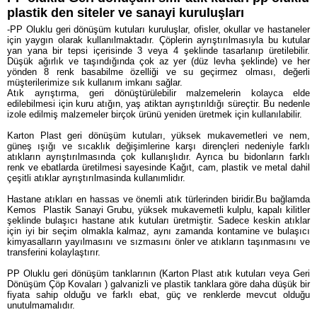
plastik den siteler ve sanayi kuruluşları
Özel Ürünler
Fatih Bölgesi Çöp Konteyner Satış Noktası
-PP Oluklu geri dönüşüm kutuları kuruluşlar, ofisler, okullar ve hastaneler
için yaygın olarak kullanılmaktadır. Çöplerin ayrıştırılmasıyla bu kutular
yan yana bir tepsi içerisinde 3 veya 4 şeklinde tasarlanıp üretilebilir.
Sıfır Atık
Silivri Bölgesi Çöp Konteyner Satış Noktası
Düşük ağırlık ve taşındığında çok az yer (düz levha şeklinde) ve her
yönden 8 renk basabilme özelliği ve su geçirmez olması, değerli
müşterilerimize sık kullanım imkanı sağlar.
Tıbbi Atık
Şirinevler Bölgesi Çöp Konteyner Satış Noktası
Atık ayrıştırma, geri dönüştürülebilir malzemelerin kolayca elde
edilebilmesi için kuru atığın, yaş atiktan ayrıştırıldığı süreçtir. Bu nedenle
Pil Kutuları
Beşiktaş çöp konteyner satış noktası
izole edilmiş malzemeler birçok ürünü yeniden üretmek için kullanılabilir.
Karton Plast geri dönüşüm kutuları, yüksek mukavemetleri ve nem,
Sarıyer Bölgesi çöp konteyenri
güneş ışığı ve sıcaklık değişimlerine karşı dirençleri nedeniyle farklı
atıkların ayrıştırılmasında çok kullanışlıdır. Ayrıca bu bidonların farklı
renk ve ebatlarda üretilmesi sayesinde Kağıt, cam, plastik ve metal dahil
Bakırköy Bölgesi Çöp Konteyner Satış Noktası
çeşitli atıklar ayrıştırılmasinda kullanımlidır.
Farklı boyutta renkte özel plastik çöp konteynerlerini
Hastane atıkları en hassas ve önemli atık türlerinden biridir.Bu bağlamda
Kemos Plastik Sanayi Grubu, yüksek mukavemetli kulplu, kapalı kilitler
şeklinde bulaşıcı hastane atık kutuları üretmiştir. Sadece keskin atıklar
Sıfır Atık Kutusu Çöp Konteyneri
için iyi bir seçim olmakla kalmaz, aynı zamanda kontamine ve bulaşıcı
kimyasalların yayılmasını ve sızmasını önler ve atıkların taşınmasını ve
transferini kolaylaştırır.
Uçak Plastik Çöp Konteyneri
PP Oluklu geri dönüşüm tanklarının (Karton Plast atık kutuları veya Geri
Dönüşüm Çöp Kovaları ) galvanizli ve plastik tanklara göre daha düşük bir
Sıfır Atık ve Geri Dönüşüm Ürünleri
fiyata sahip olduğu ve farklı ebat, güç ve renklerde mevcut olduğu
unutulmamalıdır.
Arnavutköy Bölgesi Çöp Konteyner Satış Noktası