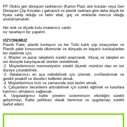
PP Oluklu geri dönüşüm tanklarının (Karton Plast atık kutuları veya Geri
Dönüşüm Çöp Kovaları ) galvanizli ve plastik tanklara göre daha düşük bir
Ataşehir Bölgesi Çöp Konteyner Satış Noktası
fiyata sahip olduğu ve farklı ebat, güç ve renklerde mevcut olduğu
unutulmamalıdır.
Avcılar Bölgesi Çöp Konteyner Satış Noktası
Her renk ve ölçüde kutu imalatımız vardır.
siz tasarlayın biz yapalım.
Bağcılar Bölgesi Çöp Konteyner Satış Noktası
VİZYONUMUZ
Plastik Palet, plastik konteynır ve her Türlü katık çöp istasyonları ve
Bahçelievler Bölgesi Çöp Konteyner Satış Noktası
Plastik palet konusunda ülkemizde ve dünyada en başarılı kuruluşlardan
biri olabilmek için;
Başakşehir Bölgesi Çöp Konteyner Satış Noktası
-1. Müşteri ve pazar taleplerini sürekli araştırarak, ihtiyaç ve talepleri en
üst düzeyde karşılayacak ürünleri üretebilmek,
-2. Müşterilerimizin memnuniyetini sürekli ölçerek mümkün olan en üst
Bayrampaşa Bölgesi Çöp Konteyner Satış Noktası
düzeye çıkarabilmek,
-3. Hatalarımızı en aza indirebilmek için izlemek, sınıflandırmak ve
gerekli proaktif ve düzeltici tedbirleri almak,
-4. Müşterilerimize hızlı ve zamanında ürün teslim etmek,
-5. Çalışanların becerilerini arttırabilmek için sürekli eğitmek ve kararlara
katılımcı olmalarını sağlamak,
-6. Uyguladığımız kalite yönetim sistemimizin etkinliğini sürekli
geliştirmeyi, Kalite politikası olarak benimser ve uygulamayı sürekli
taahüt ederiz.