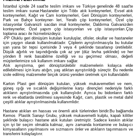
İstanbul içinde 24 saat'te teslim imkanı ve Türkiye genelinde 48 saat'te
Özel Ürünler
Fatih Bölgesi Çöp Konteyner Satış Noktası
teslim imkanı sunar.Hastaneler için Tıbbı atık konteynerleri, Evsel atık
konteynerleri, Kağıt ve Cam konteynerleri, Geri Dönüşüm konteynerleri,
Park ve Bahçe konteyner- leri, Yeraltı çöp konteynerleri, Özel çöp
Sıfır Atık
Silivri Bölgesi Çöp Konteyner Satış Noktası
istasyonlar Galvanizli sacdan imal konteynerler, Daldırma Galvanizden
konteynerler, Özel yapım çöp istasyonları ve çöp istasyonları.Çöp
toplama aracı ile hizmetinizdeyiz.
Tıbbi Atık
Şirinevler Bölgesi Çöp Konteyner Satış Noktası
-PP Oluklu geri dönüşüm kutuları kuruluşlar, ofisler, okullar ve hastaneler
için yaygın olarak kullanılmaktadır. Çöplerin ayrıştırılmasıyla bu kutular
yan yana bir tepsi içerisinde 3 veya 4 şeklinde tasarlanıp üretilebilir.
Pil Kutuları
Beşiktaş çöp konteyner satış noktası
Düşük ağırlık ve taşındığında çok az yer (düz levha şeklinde) ve her
yönden 8 renk basabilme özelliği ve su geçirmez olması, değerli
Sarıyer Bölgesi çöp konteyenri
müşterilerimize sık kullanım imkanı sağlar.
Atık ayrıştırma, geri dönüştürülebilir malzemelerin kolayca elde
edilebilmesi için kuru atığın, yaş atiktan ayrıştırıldığı süreçtir. Bu nedenle
Bakırköy Bölgesi Çöp Konteyner Satış Noktası
izole edilmiş malzemeler birçok ürünü yeniden üretmek için kullanılabilir.
Karton Plast geri dönüşüm kutuları, yüksek mukavemetleri ve nem,
Farklı boyutta renkte özel plastik çöp konteynerlerini
güneş ışığı ve sıcaklık değişimlerine karşı dirençleri nedeniyle farklı
atıkların ayrıştırılmasında çok kullanışlıdır. Ayrıca bu bidonların farklı
renk ve ebatlarda üretilmesi sayesinde Kağıt, cam, plastik ve metal dahil
Sıfır Atık Kutusu Çöp Konteyneri
çeşitli atıklar ayrıştırılmasinda kullanımlidır.
Uçak Plastik Çöp Konteyneri
Hastane atıkları en hassas ve önemli atık türlerinden biridir.Bu bağlamda
Kemos Plastik Sanayi Grubu, yüksek mukavemetli kulplu, kapalı kilitler
şeklinde bulaşıcı hastane atık kutuları üretmiştir. Sadece keskin atıklar
Sıfır Atık ve Geri Dönüşüm Ürünleri
için iyi bir seçim olmakla kalmaz, aynı zamanda kontamine ve bulaşıcı
kimyasalların yayılmasını ve sızmasını önler ve atıkların taşınmasını ve
transferini kolaylaştırır.
Arnavutköy Bölgesi Çöp Konteyner Satış Noktası