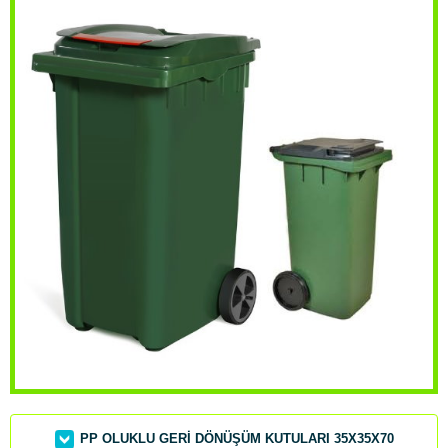
nteyneri
PP OLUKLU GERİ DÖNÜŞÜM KUTULARI 35X35X70