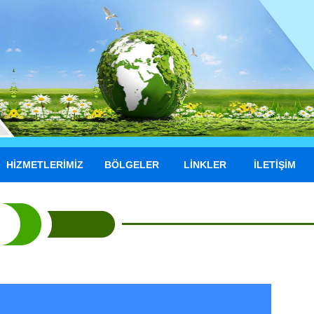
HİZMETLERİMİZ
BÖLGELER
LİNKLER
İLETİŞİM