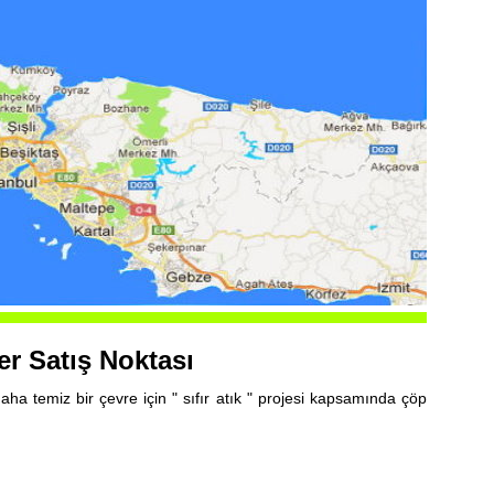
140 Litrelik Çöp Konteyne
er Satış Noktası
ha temiz bir çevre için " sıfır atık " projesi kapsamında çöp