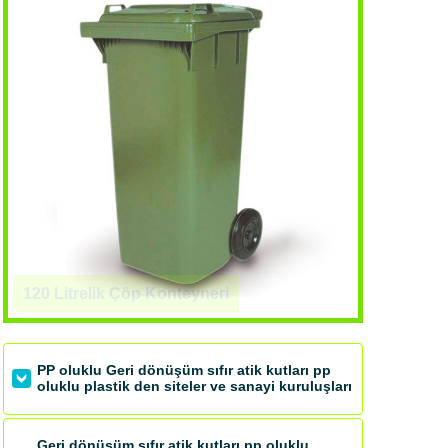
ri
PP oluklu Geri dönüşüm sıfır atik kutları pp
oluklu plastik den siteler ve sanayi kuruluşları
Geri dönüşüm sıfır atik kutları pp oluklu