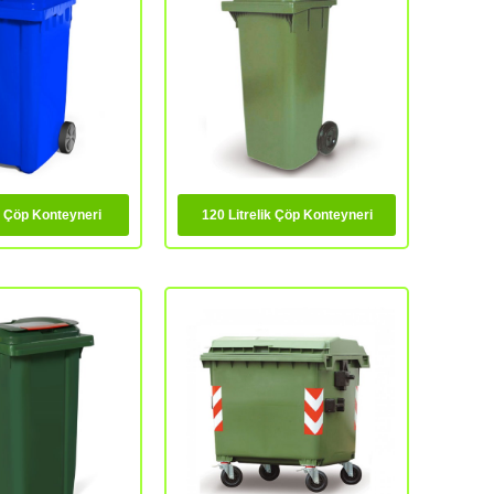
ik Çöp Konteyneri
120 Litrelik Çöp Konteyneri