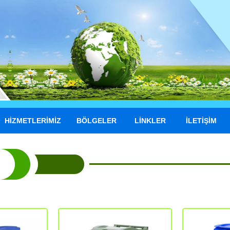
HİZMETLERİMİZ
BÖLGELER
LİNKLER
İLETİŞİM