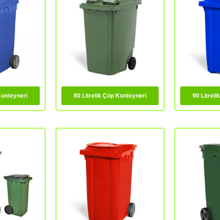
Konteyneri
80 Litrelik Çöp Konteyneri
90 Litrel