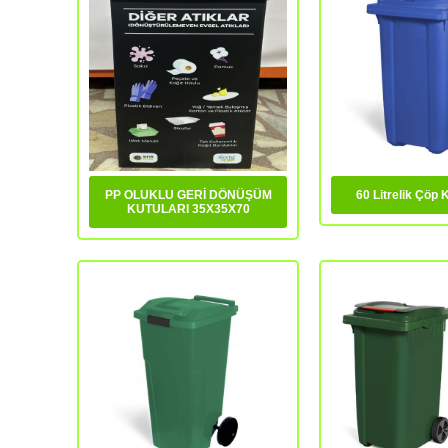
PP OLUKLU GERİ DÖNÜŞÜM
60 Litrelik Çöp 
KUTULARI 35X35X70