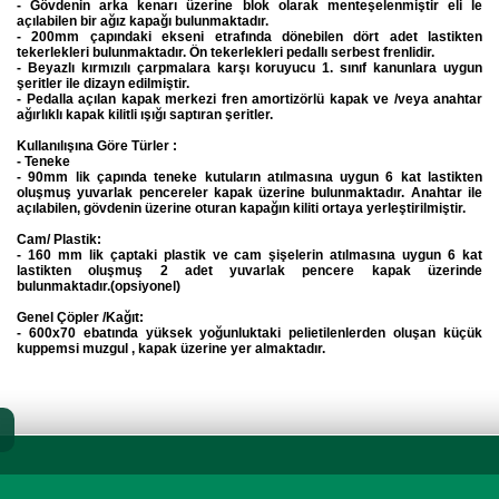
- Gövdenin arka kenarı üzerine blok olarak menteşelenmiştir eli le
açılabilen bir ağız kapağı bulunmaktadır.
- 200mm çapındaki ekseni etrafında dönebilen dört adet lastikten
tekerlekleri bulunmaktadır. Ön tekerlekleri pedallı serbest frenlidir.
- Beyazlı kırmızılı çarpmalara karşı koruyucu 1. sınıf kanunlara uygun
şeritler ile dizayn edilmiştir.
- Pedalla açılan kapak merkezi fren amortizörlü kapak ve /veya anahtar
ağırlıklı kapak kilitli ışığı saptıran şeritler.
Kullanılışına Göre Türler :
- Teneke
- 90mm lik çapında teneke kutuların atılmasına uygun 6 kat lastikten
oluşmuş yuvarlak pencereler kapak üzerine bulunmaktadır. Anahtar ile
açılabilen, gövdenin üzerine oturan kapağın kiliti ortaya yerleştirilmiştir.
Cam/ Plastik:
- 160 mm lik çaptaki plastik ve cam şişelerin atılmasına uygun 6 kat
lastikten oluşmuş 2 adet yuvarlak pencere kapak üzerinde
bulunmaktadır.(opsiyonel)
Genel Çöpler /Kağıt:
- 600x70 ebatında yüksek yoğunluktaki pelietilenlerden oluşan küçük
kuppemsi muzgul , kapak üzerine yer almaktadır.