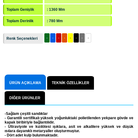
Toplam Genişlik
: 1360 Mm
Ataşehir Bölgesi Çöp Konteyner Satış Noktası
Toplam Derinlik
: 780 Mm
Avcılar Bölgesi Çöp Konteyner Satış Noktası
Bağcılar Bölgesi Çöp Konteyner Satış Noktası
Renk Seçenekleri
-
-
-
-
-
-
-
-
Bahçelievler Bölgesi Çöp Konteyner Satış Noktası
Başakşehir Bölgesi Çöp Konteyner Satış Noktası
Bayrampaşa Bölgesi Çöp Konteyner Satış Noktası
ÜRÜN AÇIKLAMA
TEKNİK ÖZELLİKLER
DİĞER ÜRÜNLER
-Sağlam çeşitli sandıklar
- Garantili sertifikalı yüksek yoğunluktaki polietilenden yekpare gövde ve
kapak biribiriyle bağlantılıdır.
- Ültraviyole ve kızılötesi ışıklara, asit ve alkalilere yüksek ve düşük
ısılara dayanıklı metaryaller oluşturmuştur.
- Dört adet kulp bulunmaktadır.